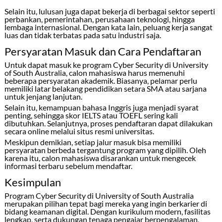
Selain itu, lulusan juga dapat bekerja di berbagai sektor seperti
perbankan, pemerintahan, perusahaan teknologi, hingga
lembaga internasional. Dengan kata lain, peluang kerja sangat
luas dan tidak terbatas pada satu industri saja.
Persyaratan Masuk dan Cara Pendaftaran
Untuk dapat masuk ke program Cyber Security di
University
of South Australia
, calon mahasiswa harus memenuhi
beberapa persyaratan akademik. Biasanya, pelamar perlu
memiliki latar belakang pendidikan setara SMA atau sarjana
untuk jenjang lanjutan.
Selain itu, kemampuan bahasa Inggris juga menjadi syarat
penting, sehingga skor IELTS atau TOEFL sering kali
dibutuhkan. Selanjutnya, proses pendaftaran dapat dilakukan
secara online melalui situs resmi universitas.
Meskipun demikian, setiap jalur masuk bisa memiliki
persyaratan berbeda tergantung program yang dipilih. Oleh
karena itu, calon mahasiswa disarankan untuk mengecek
informasi terbaru sebelum mendaftar.
Kesimpulan
Program Cyber Security di
University of South Australia
merupakan pilihan tepat bagi mereka yang ingin berkarier di
bidang keamanan digital. Dengan kurikulum modern, fasilitas
lengkap, serta dukungan tenaga pengajar berpengalaman,