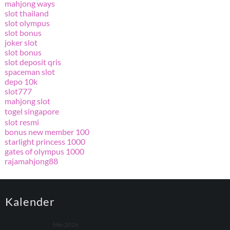
mahjong ways
slot thailand
slot olympus
slot bonus
joker slot
slot bonus
slot deposit qris
spaceman slot
depo 10k
slot777
mahjong slot
togel singapore
slot resmi
bonus new member 100
starlight princess 1000
gates of olympus 1000
rajamahjong88
Kalender
Mei 2026