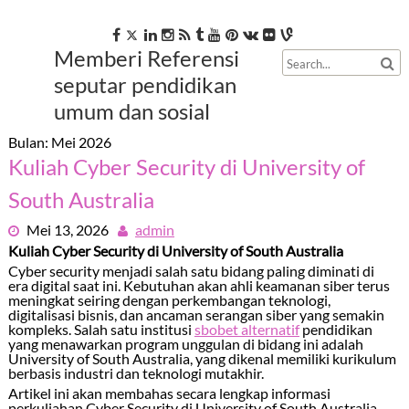
Skip
to
content
Memberi Referensi
seputar pendidikan
umum dan sosial
Bulan:
Mei 2026
Kuliah Cyber Security di University of
South Australia
Mei 13, 2026
admin
Kuliah Cyber Security di University of South Australia
Cyber security menjadi salah satu bidang paling diminati di
era digital saat ini. Kebutuhan akan ahli keamanan siber terus
meningkat seiring dengan perkembangan teknologi,
digitalisasi bisnis, dan ancaman serangan siber yang semakin
kompleks. Salah satu institusi
sbobet alternatif
pendidikan
yang menawarkan program unggulan di bidang ini adalah
University of South Australia
, yang dikenal memiliki kurikulum
berbasis industri dan teknologi mutakhir.
Artikel ini akan membahas secara lengkap informasi
perkuliahan Cyber Security di University of South Australia,