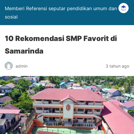
Memberi Referensi seputar pendidikan umum dan
sosial
10 Rekomendasi SMP Favorit di
Samarinda
admin
3 tahun ago