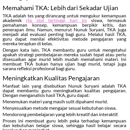
Memahami TKA: Lebih dari Sekadar Ujian
TKA adalah tes yang dirancang untuk mengukur kemampuan
akademik
rtp slot tertinggi hari ini
siswa, termasuk
pemahaman konsep, kemampuan berpikir kritis, dan
penerapan ilmu. Namun, menurut Nunuk Suryani, TKA juga
menjadi alat evaluasi penting bagi guru. Melalui hasil TKA,
guru dapat menilai efektivitas metode pengajaran yang
mereka terapkan di kelas.
Dengan kata lain, TKA membantu guru untuk mengetahui
apakah strategi pembelajaran mereka sudah tepat atau perlu
disesuaikan agar murid lebih mudah memahami materi. Ini
membuat TKA bukan hanya ujian bagi murid, tetapi juga
sarana refleksi profesional bagi guru.
Meningkatkan Kualitas Pengajaran
Manfaat lain yang disebutkan Nunuk Suryani adalah TKA
dapat membantu guru meningkatkan kualitas pengajaran.
Dengan menganalisis hasil TKA, guru dapat:
Menemukan materi yang masih sulit dipahami murid.
Menyesuaikan metode mengajar sesuai kebutuhan siswa.
Mendorong pembelajaran yang lebih kreatif dan interaktif.
Proses ini membuat guru lebih peka terhadap kemampuan
dan kebutuhan belajar siswa, sehingga hasil belajar secara
keseluruhan meningkat.