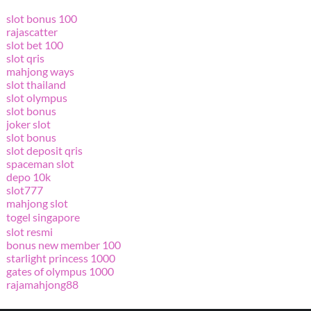
slot bonus 100
rajascatter
slot bet 100
slot qris
mahjong ways
slot thailand
slot olympus
slot bonus
joker slot
slot bonus
slot deposit qris
spaceman slot
depo 10k
slot777
mahjong slot
togel singapore
slot resmi
bonus new member 100
starlight princess 1000
gates of olympus 1000
rajamahjong88