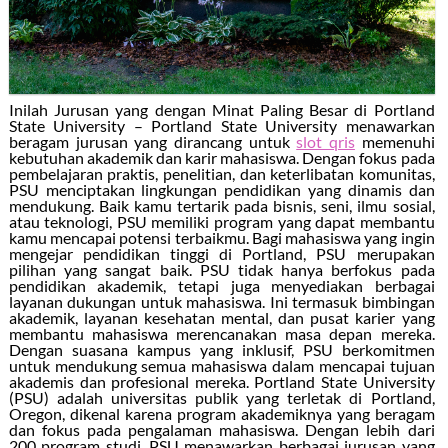
Inilah Jurusan yang dengan Minat Paling Besar di Portland
State University – Portland State University menawarkan
beragam jurusan yang dirancang untuk
slot qris
memenuhi
kebutuhan akademik dan karir mahasiswa. Dengan fokus pada
pembelajaran praktis, penelitian, dan keterlibatan komunitas,
PSU menciptakan lingkungan pendidikan yang dinamis dan
mendukung. Baik kamu tertarik pada bisnis, seni, ilmu sosial,
atau teknologi, PSU memiliki program yang dapat membantu
kamu mencapai potensi terbaikmu. Bagi mahasiswa yang ingin
mengejar pendidikan tinggi di Portland, PSU merupakan
pilihan yang sangat baik. PSU tidak hanya berfokus pada
pendidikan akademik, tetapi juga menyediakan berbagai
layanan dukungan untuk mahasiswa. Ini termasuk bimbingan
akademik, layanan kesehatan mental, dan pusat karier yang
membantu mahasiswa merencanakan masa depan mereka.
Dengan suasana kampus yang inklusif, PSU berkomitmen
untuk mendukung semua mahasiswa dalam mencapai tujuan
akademis dan profesional mereka. Portland State University
(PSU) adalah universitas publik yang terletak di Portland,
Oregon, dikenal karena program akademiknya yang beragam
dan fokus pada pengalaman mahasiswa. Dengan lebih dari
200 program studi, PSU menawarkan berbagai jurusan yang