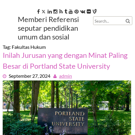
Skip
to
content
Memberi Referensi
seputar pendidikan
umum dan sosial
Tag:
Fakultas Hukum
Inilah Jurusan yang dengan Minat Paling
Besar di Portland State University
September 27, 2024
admin