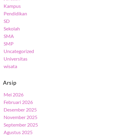
Kampus
Pendidikan
SD
Sekolah
SMA
SMP
Uncategorized
Universitas
wisata
Arsip
Mei 2026
Februari 2026
Desember 2025
November 2025
September 2025
Agustus 2025