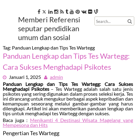
Skip
to
content
Memberi Referensi
seputar pendidikan
umum dan sosial
Tag:
Panduan Lengkap dan Tips Tes Wartegg
Panduan Lengkap dan Tips Tes Wartegg:
Cara Sukses Menghadapi Psikotes
Januari 1, 2025
admin
Panduan Lengkap dan Tips Tes Wartegg: Cara Sukses
Menghadapi Psikotes
– Tes Wartegg adalah salah satu jenis
psikotes yang sering digunakan dalam proses seleksi kerja. Tes
ini dirancang untuk mengukur berbagai aspek kepribadian dan
kemampuan seseorang melalui gambar-gambar yang harus
dilengkapi. Artikel ini akan memberikan panduan lengkap dan
tips untuk menghadapi tes Wartegg dengan sukses.
Baca juga :
Menikamti 4 Destinasi Wisata Magelang yang
Mempesona dan Hits
Pengertian Tes Wartegg