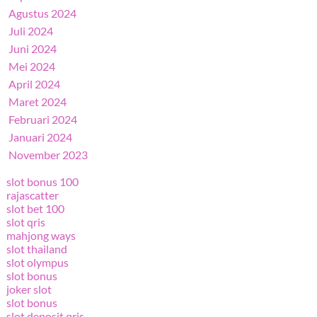
Agustus 2024
Juli 2024
Juni 2024
Mei 2024
April 2024
Maret 2024
Februari 2024
Januari 2024
November 2023
slot bonus 100
rajascatter
slot bet 100
slot qris
mahjong ways
slot thailand
slot olympus
slot bonus
joker slot
slot bonus
slot deposit qris