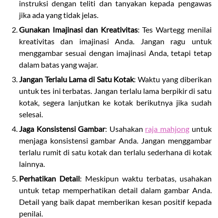
instruksi dengan teliti dan tanyakan kepada pengawas
jika ada yang tidak jelas.
Gunakan Imajinasi dan Kreativitas
: Tes Wartegg menilai
kreativitas dan imajinasi Anda. Jangan ragu untuk
menggambar sesuai dengan imajinasi Anda, tetapi tetap
dalam batas yang wajar.
Jangan Terlalu Lama di Satu Kotak
: Waktu yang diberikan
untuk tes ini terbatas. Jangan terlalu lama berpikir di satu
kotak, segera lanjutkan ke kotak berikutnya jika sudah
selesai.
Jaga Konsistensi Gambar
: Usahakan
raja mahjong
untuk
menjaga konsistensi gambar Anda. Jangan menggambar
terlalu rumit di satu kotak dan terlalu sederhana di kotak
lainnya.
Perhatikan Detail
: Meskipun waktu terbatas, usahakan
untuk tetap memperhatikan detail dalam gambar Anda.
Detail yang baik dapat memberikan kesan positif kepada
penilai.