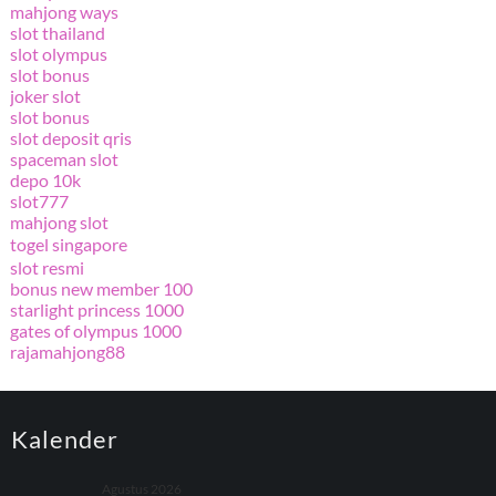
mahjong ways
slot thailand
slot olympus
slot bonus
joker slot
slot bonus
slot deposit qris
spaceman slot
depo 10k
slot777
mahjong slot
togel singapore
slot resmi
bonus new member 100
starlight princess 1000
gates of olympus 1000
rajamahjong88
Kalender
Agustus 2026